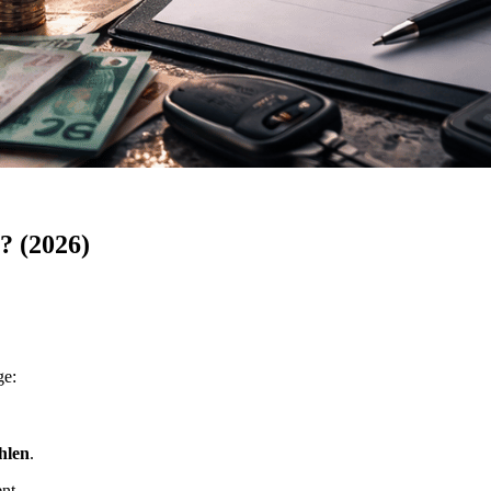
? (2026)
ge:
ahlen
.
nt,