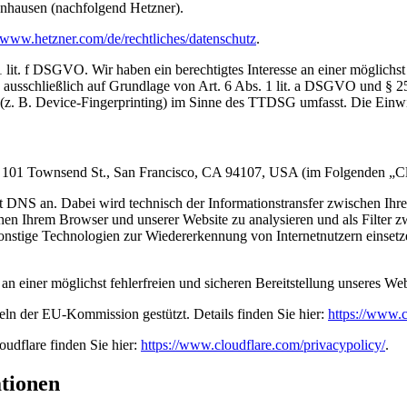
enhausen (nachfolgend Hetzner).
//www.hetzner.com/de/rechtliches/datenschutz
.
lit. f DSGVO. Wir haben ein berechtigtes Interesse an einer möglichst 
ng ausschließlich auf Grundlage von Art. 6 Abs. 1 lit. a DSGVO und §
(z. B. Device-Fingerprinting) im Sinne des TTDSG umfasst. Die Einwill
c., 101 Townsend St., San Francisco, CA 94107, USA (im Folgenden „Cl
mit DNS an. Dabei wird technisch der Informationstransfer zwischen I
schen Ihrem Browser und unserer Website zu analysieren und als Filter 
sonstige Technologien zur Wiedererkennung von Internetnutzern einset
 an einer möglichst fehlerfreien und sicheren Bereitstellung unseres W
ln der EU-Kommission gestützt. Details finden Sie hier:
https://www.c
udflare finden Sie hier:
https://www.cloudflare.com/privacypolicy/
.
ationen