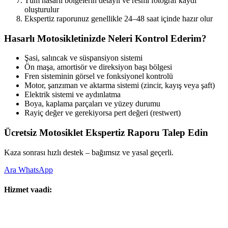
Tüm hasarlı bölgelerin detaylı ve resmi fotoğraf kaydı
oluşturulur
Ekspertiz raporunuz genellikle 24–48 saat içinde hazır olur
Hasarlı Motosikletinizde Neleri Kontrol Ederim?
Şasi, salıncak ve süspansiyon sistemi
Ön maşa, amortisör ve direksiyon başı bölgesi
Fren sisteminin görsel ve fonksiyonel kontrolü
Motor, şanzıman ve aktarma sistemi (zincir, kayış veya şaft)
Elektrik sistemi ve aydınlatma
Boya, kaplama parçaları ve yüzey durumu
Rayiç değer ve gerekiyorsa pert değeri (restwert)
Ücretsiz Motosiklet Ekspertiz Raporu Talep Edin
Kaza sonrası hızlı destek – bağımsız ve yasal geçerli.
Ara
WhatsApp
Hizmet vaadi: