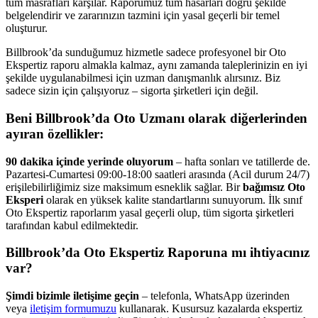
tüm masrafları karşılar. Raporumuz tüm hasarları doğru şekilde
belgelendirir ve zararınızın tazmini için yasal geçerli bir temel
oluşturur.
Billbrook’da sunduğumuz hizmetle sadece profesyonel bir Oto
Ekspertiz raporu almakla kalmaz, aynı zamanda taleplerinizin en iyi
şekilde uygulanabilmesi için uzman danışmanlık alırsınız. Biz
sadece sizin için çalışıyoruz – sigorta şirketleri için değil.
Beni
Billbrook
’da Oto Uzmanı olarak diğerlerinden
ayıran özellikler:
90 dakika içinde yerinde oluyorum
– hafta sonları ve tatillerde de.
Pazartesi-Cumartesi 09:00-18:00 saatleri arasında (Acil durum 24/7)
erişilebilirliğimiz size maksimum esneklik sağlar. Bir
bağımsız Oto
Eksperi
olarak en yüksek kalite standartlarını sunuyorum. İlk sınıf
Oto Ekspertiz raporlarım yasal geçerli olup, tüm sigorta şirketleri
tarafından kabul edilmektedir.
Billbrook’da Oto Ekspertiz Raporuna mı ihtiyacınız
var?
Şimdi bizimle iletişime geçin
– telefonla, WhatsApp üzerinden
veya
iletişim formumuzu
kullanarak. Kusursuz kazalarda ekspertiz