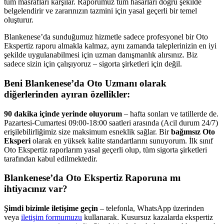
tüm masrafları karşılar. Raporumuz tüm hasarları doğru şekilde
belgelendirir ve zararınızın tazmini için yasal geçerli bir temel
oluşturur.
Blankenese’da sunduğumuz hizmetle sadece profesyonel bir Oto
Ekspertiz raporu almakla kalmaz, aynı zamanda taleplerinizin en iyi
şekilde uygulanabilmesi için uzman danışmanlık alırsınız. Biz
sadece sizin için çalışıyoruz – sigorta şirketleri için değil.
Beni
Blankenese
’da Oto Uzmanı olarak
diğerlerinden ayıran özellikler:
90 dakika içinde yerinde oluyorum
– hafta sonları ve tatillerde de.
Pazartesi-Cumartesi 09:00-18:00 saatleri arasında (Acil durum 24/7)
erişilebilirliğimiz size maksimum esneklik sağlar. Bir
bağımsız Oto
Eksperi
olarak en yüksek kalite standartlarını sunuyorum. İlk sınıf
Oto Ekspertiz raporlarım yasal geçerli olup, tüm sigorta şirketleri
tarafından kabul edilmektedir.
Blankenese’da Oto Ekspertiz Raporuna mı
ihtiyacınız var?
Şimdi bizimle iletişime geçin
– telefonla, WhatsApp üzerinden
veya
iletişim formumuzu
kullanarak. Kusursuz kazalarda ekspertiz